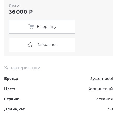
Итого:
36 000 ₽
KERAMA MARAZZI
XLIGHT XTONE URBATEK
СМЕСИТЕЛИ
PAMESA
XXL Pamesa
УНИТАЗЫ И ПИCCУАРЫ
В корзину
PERONDA
Избранное
PORCELANOSA
SANT’AGOSTINO
Характеристики
Бренд:
Systempool
ГРАНИТЕЯ
Цвет:
Коричневый
УРАЛЬСКИЙ ГРАНИТ
Страна:
Испания
Длина, см:
90