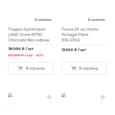
KERAMA MARAZZI
XLIGHT XTONE URBATEK
СМЕСИТЕЛИ
В наличии
В наличии
PAMESA
XXL Pamesa
УНИТАЗЫ И ПИCCУАРЫ
Поддон Systempool
Полка SP на стекло
LAND Stone 90*90
Portagel Plane
PERONDA
Chocolate без сифона
306×230,6
36 000 ₽ / шт
13 000 ₽ / шт
PORCELANOSA
60 000 ₽ / шт
-40%
SANT’AGOSTINO
В корзину
В корзину
ГРАНИТЕЯ
УРАЛЬСКИЙ ГРАНИТ