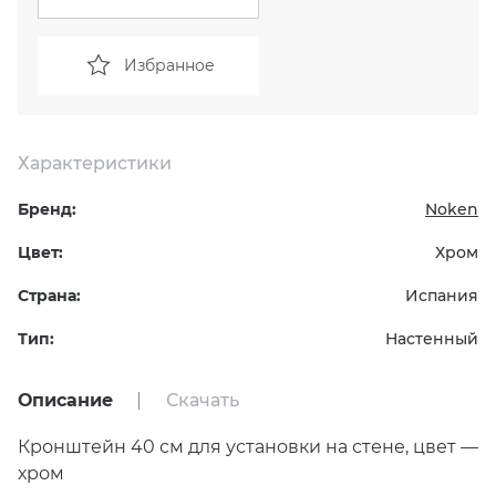
KERAMA MARAZZI
XLIGHT XTONE URBATEK
СМЕСИТЕЛИ
Избранное
PAMESA
XXL Pamesa
УНИТАЗЫ И ПИCCУАРЫ
PERONDA
Характеристики
Бренд:
Noken
PORCELANOSA
Цвет:
Хром
SANT’AGOSTINO
Страна:
Испания
ГРАНИТЕЯ
Тип:
Настенный
УРАЛЬСКИЙ ГРАНИТ
Описание
Скачать
Кронштейн 40 см для установки на стене, цвет —
хром