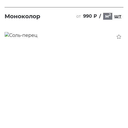
2
Моноколор
990 ₽
/
м
шт
от