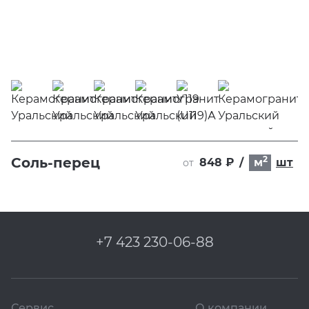
2
Соль-перец
848 ₽
/
м
шт
от
+7 423 230-06-88
Сервис
О компании