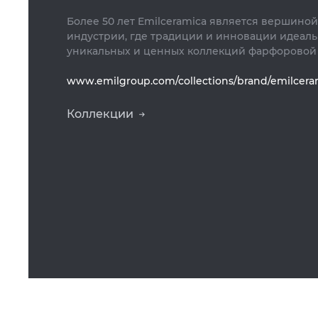
Более 50 лет Emilceramica является вершино
индустрии, где традиции и инновации идеаль
уникальных и ценных коллекций фарфоровой
www.emilgroup.com/collections/brand/emilcera
Коллекции