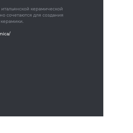
й итальянской керамической
но сочетаются для создания
 керамики.
mica/