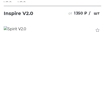
Inspire V2.0
1 350 ₽
/
шт
от