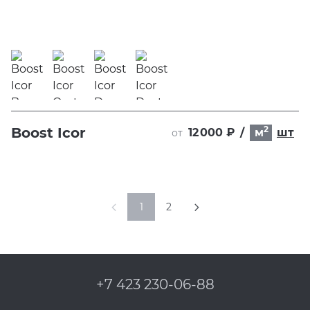
2
Boost Icor
12 000 ₽
/
м
шт
от
1
2
+7 423 230-06-88