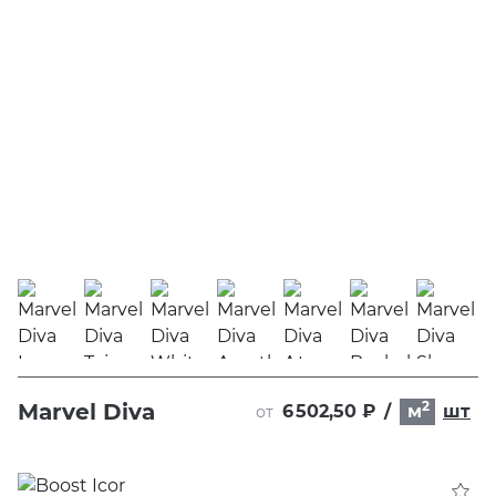
2
Marvel Diva
6 502,50 ₽
/
м
шт
от