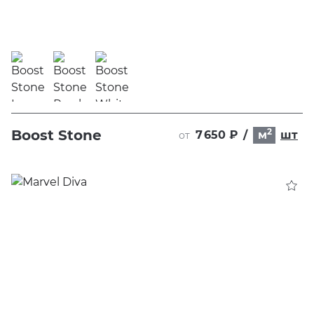
2
Boost Stone
7 650 ₽
/
м
шт
от