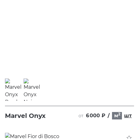
2
Marvel Onyx
6 000 ₽
/
м
шт
от