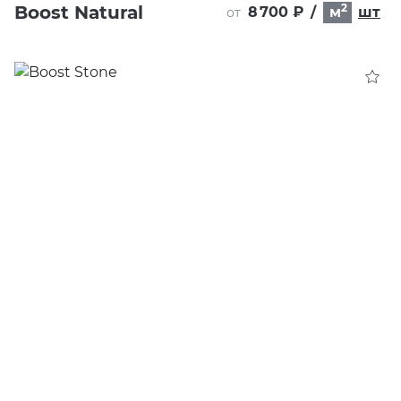
2
Boost Natural
8 700 ₽
/
м
шт
от