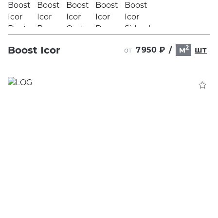
2
Boost Icor
7 950 ₽
/
м
шт
от