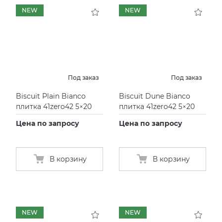
NEW
NEW
KERAMA MARAZZI
XLIGHT XTONE URBATEK
СМЕСИТЕЛИ
PAMESA
XXL Pamesa
УНИТАЗЫ И ПИCCУАРЫ
PERONDA
Под заказ
Под заказ
Biscuit Plain Bianco
Biscuit Dune Bianco
PORCELANOSA
плитка 41zero42 5×20
плитка 41zero42 5×20
Цена по запросу
Цена по запросу
SANT’AGOSTINO
ГРАНИТЕЯ
В корзину
В корзину
УРАЛЬСКИЙ ГРАНИТ
NEW
NEW