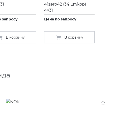
31
41zero42
(
34 шт/кор)
4×31
о запросу
Цена по запросу
В корзину
В корзину
нда