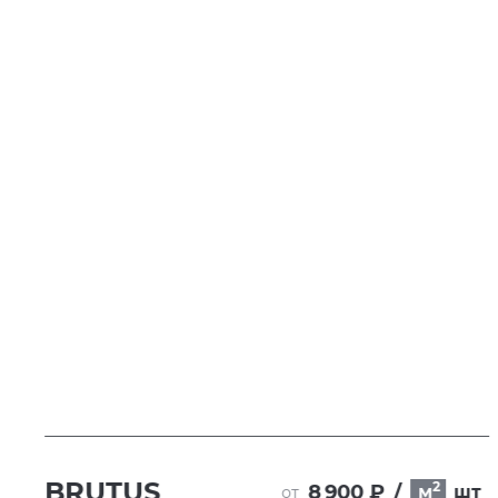
BRUTUS
2
8 900 ₽
/
м
шт
от