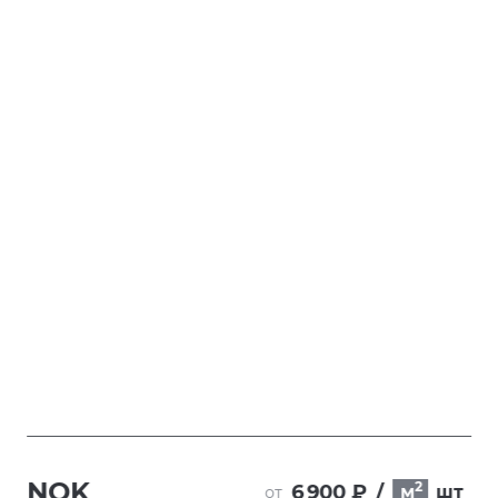
NOK
2
6 900 ₽
/
м
шт
от