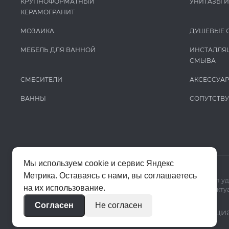
КРУПНОФОРМАТНЫЙ
УНИТАЗЫ 
КЕРАМОГРАНИТ
МОЗАИКА
ДУШЕВЫЕ 
МЕБЕЛЬ ДЛЯ ВАННОЙ
ИНСТАЛЛЯ
СМЫВА
СМЕСИТЕЛИ
АКСЕССУА
ВАННЫ
СОПУТСТВ
Мы используем cookie и сервис Яндекс
Метрика. Оставаясь с нами, вы соглашаетесь
Мы используем cookie и Яндекс Метрику, чтобы сайт работал у
на их использование.
Цены на сайте помогают ориентироваться в ассортименте. Актуа
Согласен
Не согласен
© 2020–2026 «Апекс»
Политика конфиденци