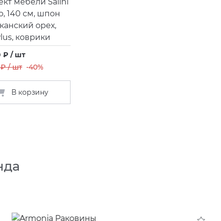
кт мебели Salini
, 140 см, шпон
анский орех,
lus, коврики
 ₽ / шт
 ₽ / шт
-40%
В корзину
нда