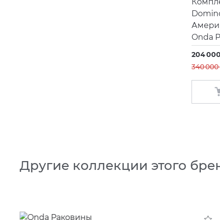
Компле
Domino
Америк
Onda P
204 000
340 000
Другие коллекции этого бре