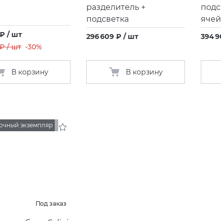
разделитель +
подс
подсветка
ячей
 ₽ / шт
296 609 ₽ / шт
394 9
₽ / шт
-30%
В корзину
В корзину
очный экземпляр
Под заказ