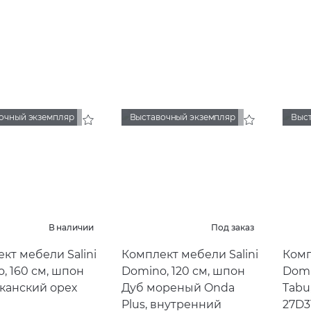
очный экземпляр
Выставочный экземпляр
Выс
В наличии
Под заказ
кт мебели Salini
Комплект мебели Salini
Комп
, 160 см, шпон
Domino, 120 см, шпон
Domi
канский орех
Дуб мореный Onda
Tabu
Plus, внутренний
27D3