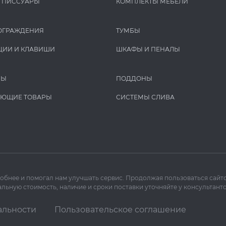
И ПИCCУАРЫ
КОМПЛЕКТЫ МЕБЕЛИ
ОГРАЖДЕНИЯ
ТУМБЫ
ЦИИ И КЛАВИШИ
ШКАФЫ И ПЕНАЛЫ
РЫ
ПОДДОНЫ
УЮЩИЕ ТОВАРЫ
СИСТЕМЫ СЛИВА
добнее и помогал нам улучшать сервис. Продолжая пользоваться сайто
льную стоимость, наличие и сроки поставки уточняйте у консультанто
альности
Пользовательское соглашение