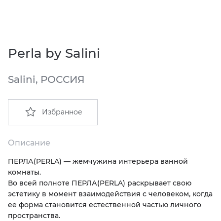
EMIL CERAMICA
ITALON
VIDREPUR
ШКАФЫ И ПЕНАЛЫ
ДУШЕВЫЕ ОГРАЖДЕНИЯ
ПРОФИЛИ И ПЛИНТУСЫ
EQUIPE
KERAMA MARAZZI
ИНСТАЛЛЯЦИИ И КЛАВИШИ СМЫВА
РЕМОНТНЫЕ СОСТАВЫ ДЛЯ БЕТОНА
Perla by Salini
FIANDRE
LA FABBRICA AVA
ОБОГРЕВАТЕЛИ
СИСТЕМА ВЫРАВНИВАНИЯ
Salini, РОССИЯ
FIORANESE
LAMINAM
ПЛАСТИНЫ ИЗ ИСКУССТВЕННОГО КАМНЯ
Избранное
GRESPANIA
L’ANTIC COLONIAL
ПОДДОНЫ
IDALGO
MAXFINE IRIS
ПОЛОТЕНЦЕСУШИТЕЛИ
Описание
ПЕРЛА
(
PERLA) — жемчужина интерьера ванной
IMOLA CERAMICA
PERONDA
РАКОВИНЫ
комнаты.
Во всей полноте ПЕРЛА
(
PERLA) раскрывает свою
IRIS
REX XXL
САУНЫ
эстетику в момент взаимодействия с человеком, когда
ее форма становится естественной частью личного
пространства.
ITALON
SAPIENSTONE
СИСТЕМЫ СЛИВА