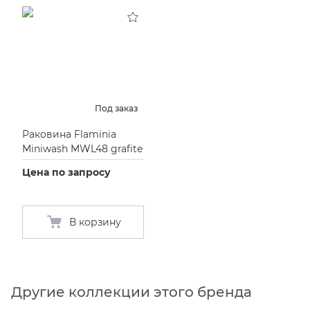
KERAMA MARAZZI
XLIGHT XTONE URBATEK
СМЕСИТЕЛИ
PAMESA
XXL Pamesa
УНИТАЗЫ И ПИCCУАРЫ
PERONDA
Под заказ
Раковина Flaminia
PORCELANOSA
Miniwash MWL48 grafite
Цена по запросу
SANT’AGOSTINO
ГРАНИТЕЯ
В корзину
УРАЛЬСКИЙ ГРАНИТ
Другие коллекции этого бренда