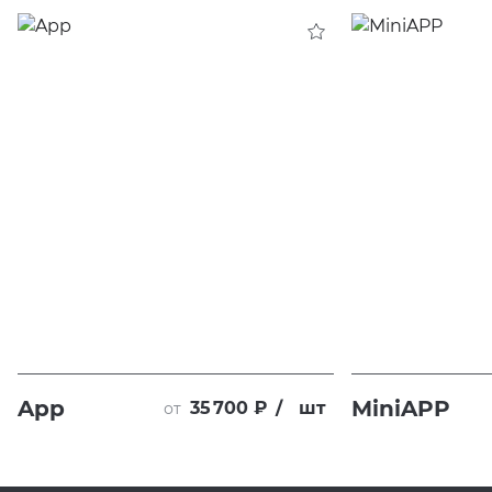
App
MiniAPP
35 700 ₽
/
шт
от