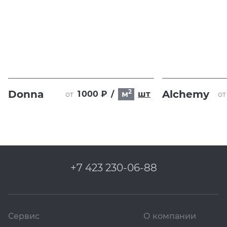
2
Donna
Alchemy
1 000 ₽
/
м
шт
от
от
+7 423 230-06-88
Сервис
О компании