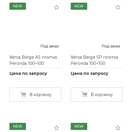
NEW
NEW
KERAMA MARAZZI
XLIGHT XTONE URBATEK
СМЕСИТЕЛИ
PAMESA
XXL Pamesa
УНИТАЗЫ И ПИCCУАРЫ
PERONDA
Под заказ
Под заказ
Versa Beige AS плитка
Versa Beige SP плитка
PORCELANOSA
Peronda 100×100
Peronda 100×100
Цена по запросу
Цена по запросу
SANT’AGOSTINO
ГРАНИТЕЯ
В корзину
В корзину
УРАЛЬСКИЙ ГРАНИТ
NEW
NEW