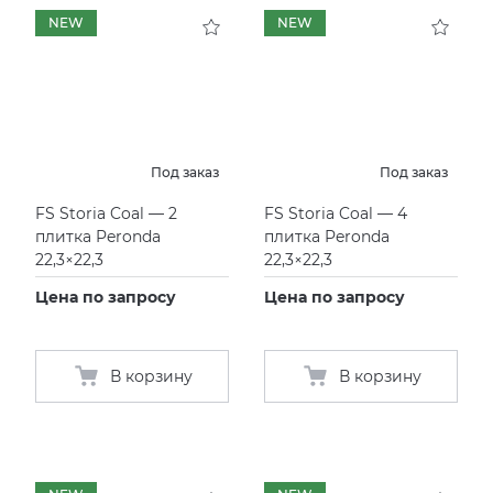
NEW
NEW
KERAMA MARAZZI
XLIGHT XTONE URBATEK
СМЕСИТЕЛИ
PAMESA
XXL Pamesa
УНИТАЗЫ И ПИCCУАРЫ
PERONDA
Под заказ
Под заказ
FS Storia Coal — 2
FS Storia Coal — 4
PORCELANOSA
плитка Peronda
плитка Peronda
22,3×22,3
22,3×22,3
SANT’AGOSTINO
Цена по запросу
Цена по запросу
ГРАНИТЕЯ
В корзину
В корзину
УРАЛЬСКИЙ ГРАНИТ