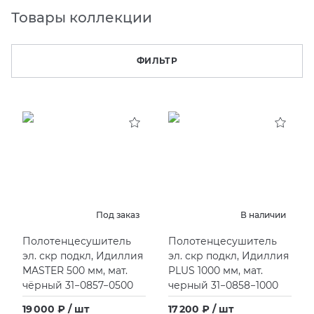
Товары коллекции
KERAMA MARAZZI
XLIGHT XTONE URBATEK
СМЕСИТЕЛИ
ФИЛЬТР
PAMESA
XXL Pamesa
УНИТАЗЫ И ПИCCУАРЫ
PERONDA
PORCELANOSA
SANT’AGOSTINO
ГРАНИТЕЯ
Под заказ
В наличии
Полотенцесушитель
Полотенцесушитель
УРАЛЬСКИЙ ГРАНИТ
эл. скр подкл, Идиллия
эл. скр подкл, Идиллия
MASTER 500 мм, мат.
PLUS 1000 мм, мат.
чёрный 31−0857−0500
черный 31−0858−1000
19 000 ₽ / шт
17 200 ₽ / шт