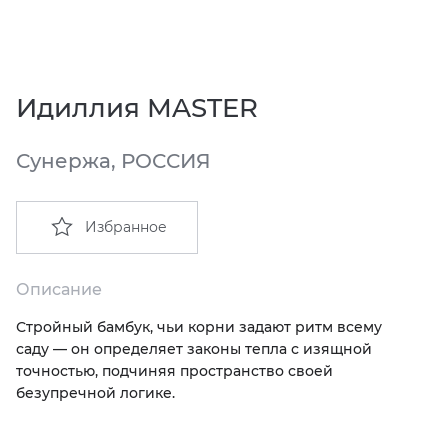
EMIL CERAMICA
ITALON
VIDREPUR
ШКАФЫ И ПЕНАЛЫ
ДУШЕВЫЕ ОГРАЖДЕНИЯ
ПРОФИЛИ И ПЛИНТУСЫ
EQUIPE
KERAMA MARAZZI
ИНСТАЛЛЯЦИИ И КЛАВИШИ СМЫВА
РЕМОНТНЫЕ СОСТАВЫ ДЛЯ БЕТОНА
Идиллия MASTER
FIANDRE
LA FABBRICA AVA
ОБОГРЕВАТЕЛИ
СИСТЕМА ВЫРАВНИВАНИЯ
Сунержа, РОССИЯ
FIORANESE
LAMINAM
ПЛАСТИНЫ ИЗ ИСКУССТВЕННОГО КАМНЯ
Избранное
GRESPANIA
L’ANTIC COLONIAL
ПОДДОНЫ
IDALGO
MAXFINE IRIS
ПОЛОТЕНЦЕСУШИТЕЛИ
Описание
Стройный бамбук, чьи корни задают ритм всему
IMOLA CERAMICA
PERONDA
РАКОВИНЫ
саду — он определяет законы тепла с изящной
точностью, подчиняя пространство своей
IRIS
REX XXL
САУНЫ
безупречной логике.
ITALON
SAPIENSTONE
СИСТЕМЫ СЛИВА