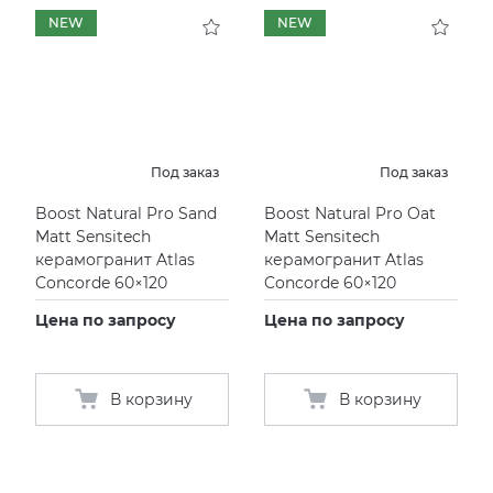
NEW
NEW
KERAMA MARAZZI
XLIGHT XTONE URBATEK
СМЕСИТЕЛИ
PAMESA
XXL Pamesa
УНИТАЗЫ И ПИCCУАРЫ
PERONDA
Под заказ
Под заказ
Boost Natural Pro Sand
Boost Natural Pro Oat
PORCELANOSA
Matt Sensitech
Matt Sensitech
керамогранит Atlas
керамогранит Atlas
SANT’AGOSTINO
Concorde 60×120
Concorde 60×120
Цена по запросу
Цена по запросу
ГРАНИТЕЯ
УРАЛЬСКИЙ ГРАНИТ
В корзину
В корзину