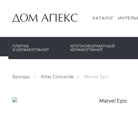
PERONDA
PERONDA
PORCELANOSA
REX XXL
КАТАЛОГ
ИНТЕРЬ
SANT’AGOSTINO
SAPIENSTONE
ГРАНИТЕЯ
XLIGHT XTONE URBATEK
ПЛИТКА
КРУПНОФОРМАТНЫЙ
И КЕРАМОГРАНИТ
КЕРАМОГРАНИТ
УРАЛЬСКИЙ ГРАНИТ
XXL Pamesa
Бренды
Atlas Concorde
Marvel Epic