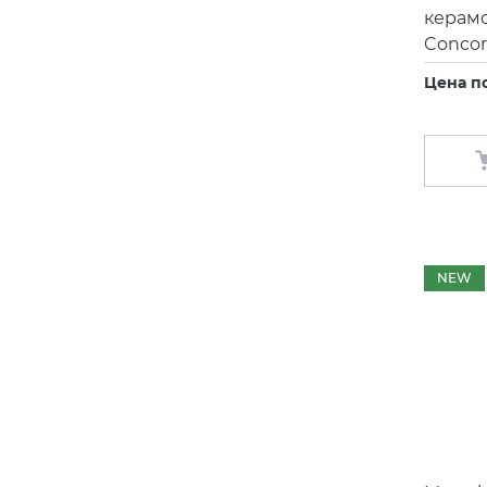
керамо
Concor
Цена п
NEW