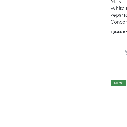
Marvel 
White 
керамо
Concor
Цена п
NEW