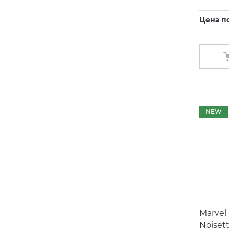
Цена п
NEW
Marvel 
Noiset