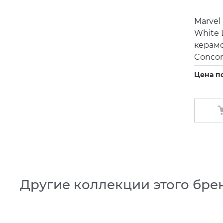
Marvel 
White 
керамо
Concor
Цена п
Другие коллекции этого бре