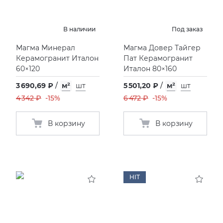
KERAMA MARAZZI
XLIGHT XTONE URBATEK
СМЕСИТЕЛИ
В наличии
Под заказ
PAMESA
XXL Pamesa
УНИТАЗЫ И ПИCCУАРЫ
Магма Минерал
Магма Довер Тайгер
Керамогранит Италон
Пат Керамогранит
60×120
Италон 80×160
PERONDA
3 690,69 ₽
/
м²
шт
5 501,20 ₽
/
м²
шт
4 342 ₽
-15%
6 472 ₽
-15%
PORCELANOSA
В корзину
В корзину
SANT’AGOSTINO
ГРАНИТЕЯ
УРАЛЬСКИЙ ГРАНИТ
HIT