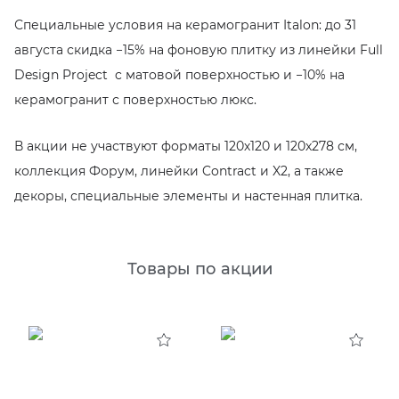
EMIL CERAMICA
ITALON
VIDREPUR
ШКАФЫ И ПЕНАЛЫ
ДУШЕВЫЕ ОГРАЖДЕНИЯ
ПРОФИЛИ И ПЛИНТУСЫ
Специальные условия на керамогранит Italon: до 31
августа скидка −15% на фоновую плитку из линейки Full
EQUIPE
KERAMA MARAZZI
ИНСТАЛЛЯЦИИ И КЛАВИШИ СМЫВА
РЕМОНТНЫЕ СОСТАВЫ ДЛЯ БЕТОНА
Design Project c матовой поверхностью и −10% на
керамогранит с поверхностью люкс.
FIANDRE
LA FABBRICA AVA
ОБОГРЕВАТЕЛИ
СИСТЕМА ВЫРАВНИВАНИЯ
В акции не участвуют форматы 120х120 и 120х278 см,
FIORANESE
LAMINAM
ПЛАСТИНЫ ИЗ ИСКУССТВЕННОГО КАМНЯ
коллекция Форум, линейки Contract и X2, а также
декоры, специальные элементы и настенная плитка.
GRESPANIA
L’ANTIC COLONIAL
ПОДДОНЫ
IDALGO
MAXFINE IRIS
ПОЛОТЕНЦЕСУШИТЕЛИ
Товары по акции
IMOLA CERAMICA
PERONDA
РАКОВИНЫ
IRIS
REX XXL
САУНЫ
ITALON
SAPIENSTONE
СИСТЕМЫ СЛИВА