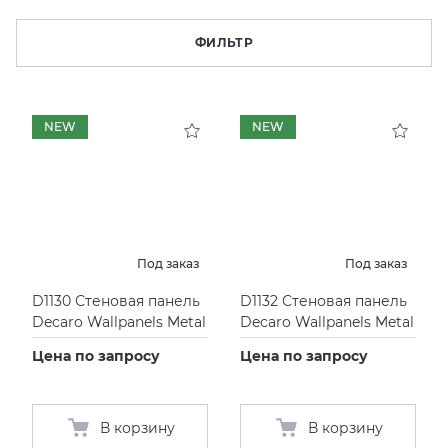
KERAMA MARAZZI
XLIGHT XTONE URBATEK
СМЕСИТЕЛИ
ФИЛЬТР
PAMESA
XXL Pamesa
УНИТАЗЫ И ПИCCУАРЫ
NEW
NEW
PERONDA
PORCELANOSA
SANT’AGOSTINO
Под заказ
Под заказ
D1130 Стеновая панель
D1132 Стеновая панель
ГРАНИТЕЯ
Decaro Wallpanels Metal
Decaro Wallpanels Metal
УРАЛЬСКИЙ ГРАНИТ
Цена по запросу
Цена по запросу
В корзину
В корзину