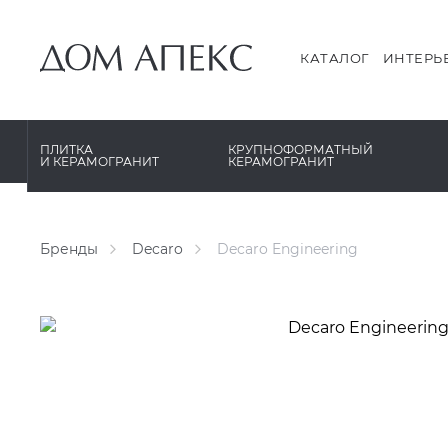
PERONDA
PERONDA
PORCELANOSA
REX XXL
КАТАЛОГ
ИНТЕРЬ
SANT’AGOSTINO
SAPIENSTONE
ГРАНИТЕЯ
XLIGHT XTONE URBATEK
ПЛИТКА
КРУПНОФОРМАТНЫЙ
И КЕРАМОГРАНИТ
КЕРАМОГРАНИТ
УРАЛЬСКИЙ ГРАНИТ
XXL Pamesa
Бренды
Decaro
Decaro Engineering