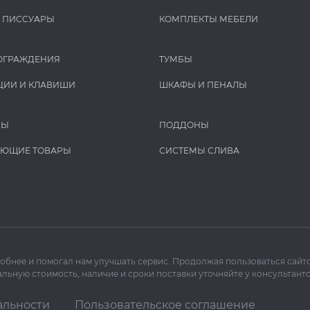
И ПИCCУАРЫ
КОМПЛЕКТЫ МЕБЕЛИ
ОГРАЖДЕНИЯ
ТУМБЫ
ЦИИ И КЛАВИШИ
ШКАФЫ И ПЕНАЛЫ
РЫ
ПОДДОНЫ
УЮЩИЕ ТОВАРЫ
СИСТЕМЫ СЛИВА
добнее и помогал нам улучшать сервис. Продолжая пользоваться сайто
льную стоимость, наличие и сроки поставки уточняйте у консультанто
альности
Пользовательское соглашение