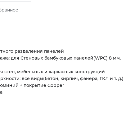
бранное
тного разделения панелей
ажа: для Стеновых бамбуковых панелей
(
WPC) 8 мм,
 стен, мебельных и каркасных конструкций
ерхности: все виды
(
бетон, кирпич, фанера, ГКЛ
и т. д.
)
юминий + покрытие Copper
а