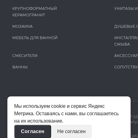
КРУПНОФОРМАТНЫЙ
УНИТАЗЫ 
КЕРАМОГРАНИТ
МОЗАИКА
ДУШЕВЫЕ 
МЕБЕЛЬ ДЛЯ ВАННОЙ
ИНСТАЛЛЯ
СМЫВА
СМЕСИТЕЛИ
АКСЕССУА
ВАННЫ
СОПУТСТВ
Мы используем cookie и сервис Яндекс
Метрика. Оставаясь с нами, вы соглашаетесь
Мы используем cookie и Яндекс Метрику, чтобы сайт работал у
на их использование.
Цены на сайте помогают ориентироваться в ассортименте. Актуа
Согласен
Не согласен
© 2020–2026 «Апекс»
Политика конфиденци