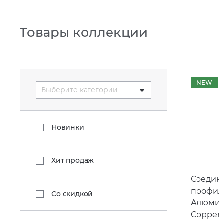
Товары коллекции
NEW
Выберите категории
Новинки
Хит продаж
Соеди
профил
Со скидкой
Алюми
Copper,