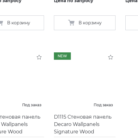
о запросу
Цена по запросу
Цена
В корзину
В корзину
NEW
Под заказ
Под заказ
Стеновая панель
D1115 Стеновая панель
 Wallpanels
Decaro Wallpanels
ure Wood
Signature Wood