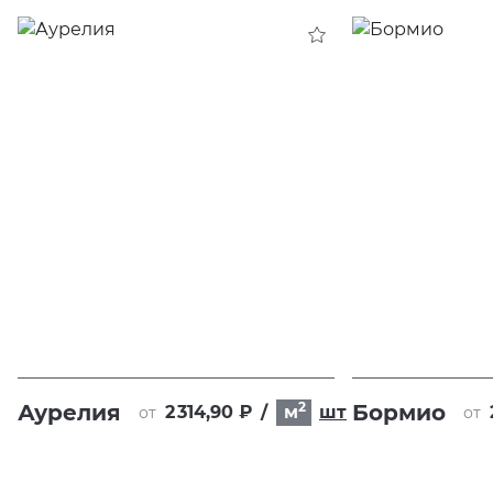
2
Аурелия
Бормио
2 314,90 ₽
/
м
шт
от
от