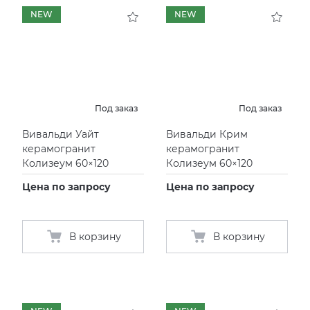
NEW
NEW
KERAMA MARAZZI
XLIGHT XTONE URBATEK
СМЕСИТЕЛИ
PAMESA
XXL Pamesa
УНИТАЗЫ И ПИCCУАРЫ
PERONDA
Под заказ
Под заказ
Вивальди Уайт
Вивальди Крим
PORCELANOSA
керамогранит
керамогранит
Колизеум 60×120
Колизеум 60×120
SANT’AGOSTINO
Цена по запросу
Цена по запросу
ГРАНИТЕЯ
В корзину
В корзину
УРАЛЬСКИЙ ГРАНИТ