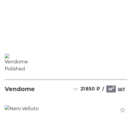
2
Vendome
21 850 ₽
/
м
шт
от