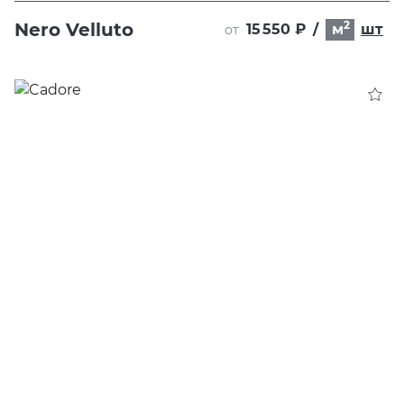
2
Nero Velluto
15 550 ₽
/
м
шт
от