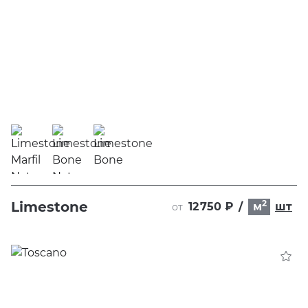
2
Limestone
12 750 ₽
/
м
шт
от