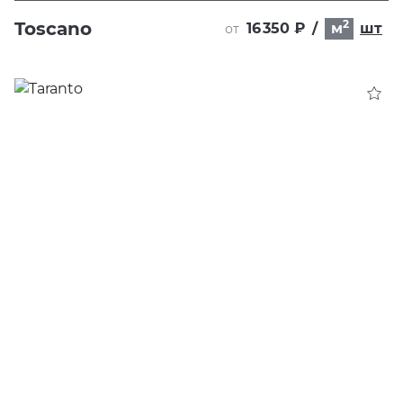
2
Toscano
16 350 ₽
/
м
шт
от