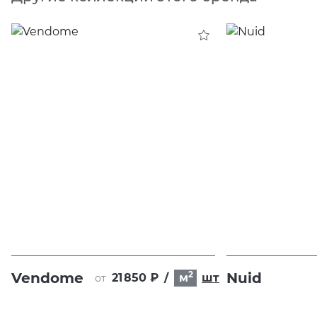
2
Vendome
Nuid
21 850 ₽
/
м
шт
от