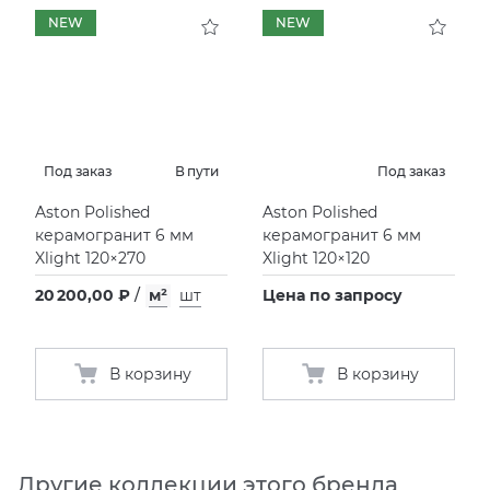
NEW
NEW
KERAMA MARAZZI
XLIGHT XTONE URBATEK
СМЕСИТЕЛИ
PAMESA
XXL Pamesa
УНИТАЗЫ И ПИCCУАРЫ
PERONDA
Под заказ
В пути
Под заказ
Aston Polished
Aston Polished
PORCELANOSA
керамогранит 6 мм
керамогранит 6 мм
Xlight 120×270
Xlight 120×120
SANT’AGOSTINO
20 200,00 ₽
/
м²
шт
Цена по запросу
ГРАНИТЕЯ
В корзину
В корзину
УРАЛЬСКИЙ ГРАНИТ
Другие коллекции этого бренда