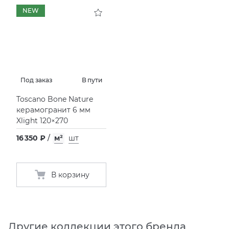
NEW
KERAMA MARAZZI
XLIGHT XTONE URBATEK
СМЕСИТЕЛИ
PAMESA
XXL Pamesa
УНИТАЗЫ И ПИCCУАРЫ
PERONDA
Под заказ
В пути
Toscano Bone Nature
PORCELANOSA
керамогранит 6 мм
Xlight 120×270
SANT’AGOSTINO
16 350 ₽
/
м²
шт
ГРАНИТЕЯ
В корзину
УРАЛЬСКИЙ ГРАНИТ
Другие коллекции этого бренда