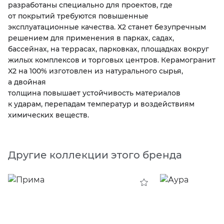
разработаны специально для проектов, где
от покрытий требуются повышенные
KERAMA MARAZZI
XLIGHT XTONE URBATEK
СМЕСИТЕЛИ
эксплуатационные качества. Х2 станет безупречным
решением для применения в парках, садах,
PAMESA
XXL Pamesa
УНИТАЗЫ И ПИCCУАРЫ
бассейнах, на террасах, парковках, площадках вокруг
жилых комплексов и торговых центров. Керамогранит
X2 на 100% изготовлен из натурального сырья,
PERONDA
а двойная
толщина повышает устойчивость материалов
PORCELANOSA
к ударам, перепадам температур и воздействиям
химических веществ.
SANT’AGOSTINO
ГРАНИТЕЯ
Другие коллекции этого бренда
УРАЛЬСКИЙ ГРАНИТ