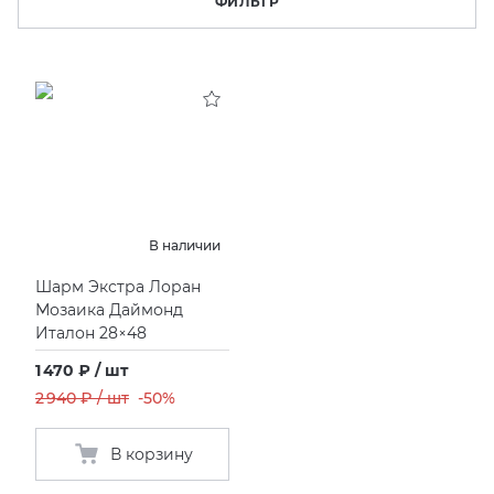
ФИЛЬТР
KERAMA MARAZZI
XLIGHT XTONE URBATEK
СМЕСИТЕЛИ
PAMESA
XXL Pamesa
УНИТАЗЫ И ПИCCУАРЫ
PERONDA
PORCELANOSA
В наличии
SANT’AGOSTINO
Шарм Экстра Лоран
Мозаика Даймонд
Италон 28×48
ГРАНИТЕЯ
1 470 ₽ / шт
УРАЛЬСКИЙ ГРАНИТ
2 940 ₽ / шт
-50%
В корзину