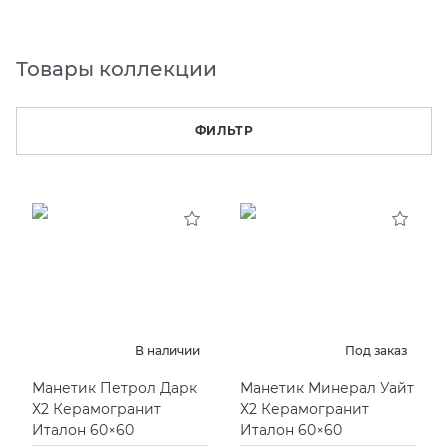
KERAMA MARAZZI
XLIGHT XTONE URBATEK
СМЕСИТЕЛИ
Товары коллекции
PAMESA
XXL Pamesa
УНИТАЗЫ И ПИCCУАРЫ
ФИЛЬТР
PERONDA
PORCELANOSA
SANT’AGOSTINO
ГРАНИТЕЯ
В наличии
Под заказ
УРАЛЬСКИЙ ГРАНИТ
Манетик Петрол Дарк
Манетик Минерал Уайт
Х2 Керамогранит
Х2 Керамогранит
Италон 60×60
Италон 60×60