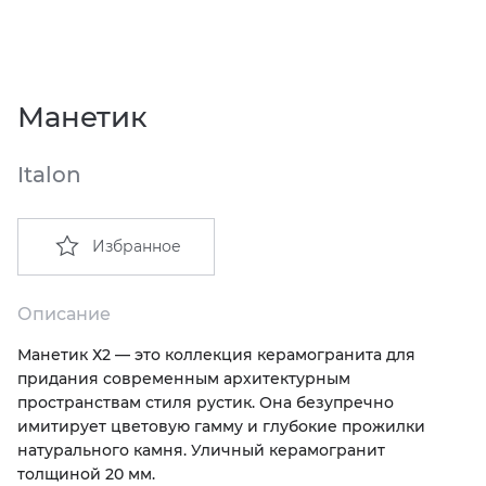
EMIL CERAMICA
ITALON
VIDREPUR
ШКАФЫ И ПЕНАЛЫ
ДУШЕВЫЕ ОГРАЖДЕНИЯ
ПРОФИЛИ И ПЛИНТУСЫ
EQUIPE
KERAMA MARAZZI
ИНСТАЛЛЯЦИИ И КЛАВИШИ СМЫВА
РЕМОНТНЫЕ СОСТАВЫ ДЛЯ БЕТОНА
Манетик
FIANDRE
LA FABBRICA AVA
ОБОГРЕВАТЕЛИ
СИСТЕМА ВЫРАВНИВАНИЯ
Italon
FIORANESE
LAMINAM
ПЛАСТИНЫ ИЗ ИСКУССТВЕННОГО КАМНЯ
Избранное
GRESPANIA
L’ANTIC COLONIAL
ПОДДОНЫ
IDALGO
MAXFINE IRIS
ПОЛОТЕНЦЕСУШИТЕЛИ
Описание
Манетик Х2 — это коллекция керамогранита для
IMOLA CERAMICA
PERONDA
РАКОВИНЫ
придания современным архитектурным
пространствам стиля рустик. Она безупречно
IRIS
REX XXL
САУНЫ
имитирует цветовую гамму и глубокие прожилки
натурального камня. Уличный керамогранит
толщиной 20 мм.
ITALON
SAPIENSTONE
СИСТЕМЫ СЛИВА