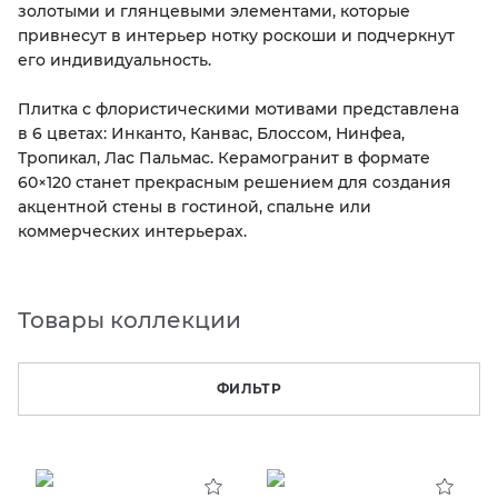
золотыми и глянцевыми элементами, которые
привнесут в интерьер нотку роскоши и подчеркнут
KERAMA MARAZZI
XLIGHT XTONE URBATEK
СМЕСИТЕЛИ
его индивидуальность.
PAMESA
XXL Pamesa
УНИТАЗЫ И ПИCCУАРЫ
Плитка с флористическими мотивами представлена
в 6 цветах: Инканто, Канвас, Блоссом, Нинфеа,
Тропикал, Лас Пальмас. Керамогранит в формате
PERONDA
60×120 станет прекрасным решением для создания
акцентной стены в гостиной, спальне или
PORCELANOSA
коммерческих интерьерах.
SANT’AGOSTINO
Товары коллекции
ГРАНИТЕЯ
ФИЛЬТР
УРАЛЬСКИЙ ГРАНИТ