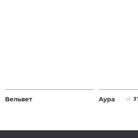
Вельвет
Аура
3
от