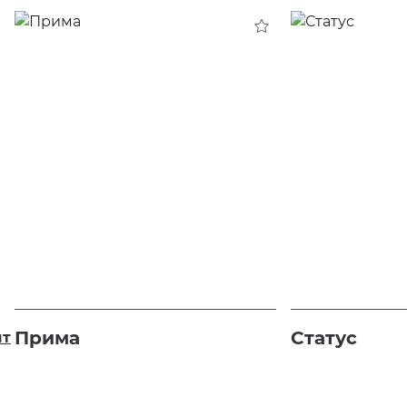
Прима
Статус
т