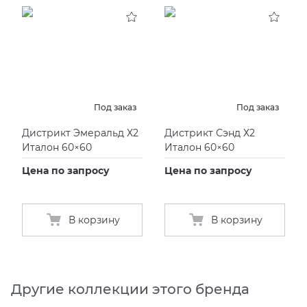
KERAMA MARAZZI
XLIGHT XTONE URBATEK
СМЕСИТЕЛИ
PAMESA
XXL Pamesa
УНИТАЗЫ И ПИCCУАРЫ
PERONDA
Под заказ
Под заказ
Дистрикт Эмеральд Х2
Дистрикт Сэнд Х2
PORCELANOSA
Италон 60×60
Италон 60×60
Цена по запросу
Цена по запросу
SANT’AGOSTINO
ГРАНИТЕЯ
В корзину
В корзину
УРАЛЬСКИЙ ГРАНИТ
Другие коллекции этого бренда