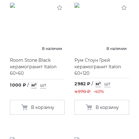
KERAMA MARAZZI
XLIGHT XTONE URBATEK
СМЕСИТЕЛИ
PAMESA
XXL Pamesa
УНИТАЗЫ И ПИCCУАРЫ
PERONDA
В наличии
В наличии
Room Stone Black
Рум Стоун Грей
PORCELANOSA
керамогранит Italon
керамогранит Italon
60×60
60×120
SANT’AGOSTINO
2 982 ₽
/
м²
шт
1 000 ₽
/
м²
шт
4 970 ₽
-40%
ГРАНИТЕЯ
В корзину
В корзину
УРАЛЬСКИЙ ГРАНИТ