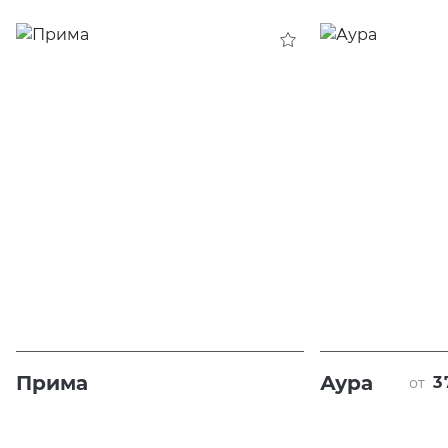
Прима
Аура
3
от