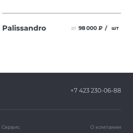
Palissandro
98 000 ₽
/
шт
от
+7 423 230-06-88
Сервис
О компании