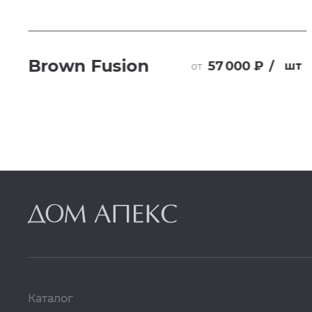
Brown Fusion
57 000 ₽
/
т
шт
от
Каталог