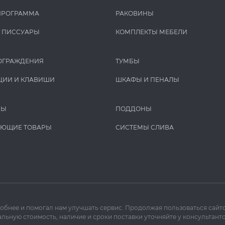
ПРОГРАММА
РАКОВИНЫ
И ПИCCУАРЫ
КОМПЛЕКТЫ МЕБЕЛИ
ОГРАЖДЕНИЯ
ТУМБЫ
ЦИИ И КЛАВИШИ
ШКАФЫ И ПЕНАЛЫ
РЫ
ПОДДОНЫ
УЮЩИЕ ТОВАРЫ
СИСТЕМЫ СЛИВА
добнее и помогал нам улучшать сервис. Продолжая пользоваться сайто
льную стоимость, наличие и сроки поставки уточняйте у консультанто