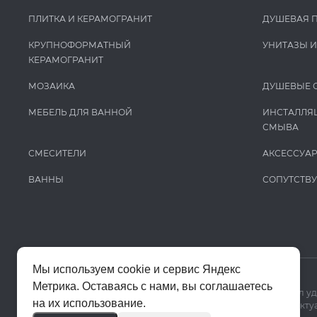
ПЛИТКА И КЕРАМОГРАНИТ
ДУШЕВАЯ 
КРУПНОФОРМАТНЫЙ
УНИТАЗЫ 
КЕРАМОГРАНИТ
МОЗАИКА
ДУШЕВЫЕ 
МЕБЕЛЬ ДЛЯ ВАННОЙ
ИНСТАЛЛЯ
СМЫВА
СМЕСИТЕЛИ
АКСЕССУА
ВАННЫ
СОПУТСТВ
Мы используем cookie и сервис Яндекс
Метрика. Оставаясь с нами, вы соглашаетесь
Мы используем cookie и Яндекс Метрику, чтобы сайт работал у
на их использование.
Цены на сайте помогают ориентироваться в ассортименте. Актуа