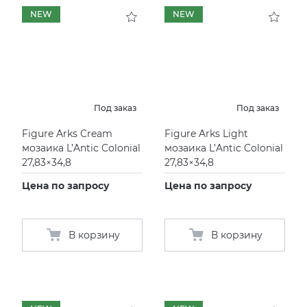
NEW
NEW
KERAMA MARAZZI
XLIGHT XTONE URBATEK
СМЕСИТЕЛИ
PAMESA
XXL Pamesa
УНИТАЗЫ И ПИCCУАРЫ
PERONDA
Под заказ
Под заказ
Figure Arks Cream
Figure Arks Light
PORCELANOSA
мозаика L’Antic Colonial
мозаика L’Antic Colonial
27,83×34,8
27,83×34,8
SANT’AGOSTINO
Цена по запросу
Цена по запросу
ГРАНИТЕЯ
В корзину
В корзину
УРАЛЬСКИЙ ГРАНИТ