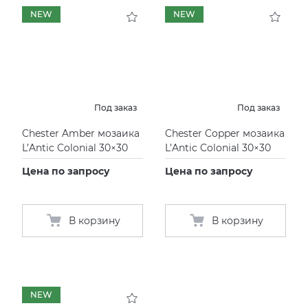
NEW
NEW
KERAMA MARAZZI
XLIGHT XTONE URBATEK
СМЕСИТЕЛИ
PAMESA
XXL Pamesa
УНИТАЗЫ И ПИCCУАРЫ
PERONDA
Под заказ
Под заказ
Chester Amber мозаика
Chester Copper мозаика
PORCELANOSA
L’Antic Colonial 30×30
L’Antic Colonial 30×30
Цена по запросу
Цена по запросу
SANT’AGOSTINO
ГРАНИТЕЯ
В корзину
В корзину
УРАЛЬСКИЙ ГРАНИТ
NEW