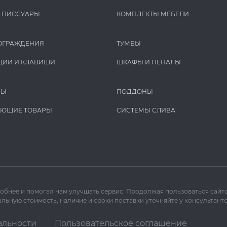
И ПИCCУАРЫ
КОМПЛЕКТЫ МЕБЕЛИ
ОГРАЖДЕНИЯ
ТУМБЫ
ЦИИ И КЛАВИШИ
ШКАФЫ И ПЕНАЛЫ
РЫ
ПОДДОНЫ
УЮЩИЕ ТОВАРЫ
СИСТЕМЫ СЛИВА
добнее и помогал нам улучшать сервис. Продолжая пользоваться сайто
льную стоимость, наличие и сроки поставки уточняйте у консультанто
альности
Пользовательское соглашение