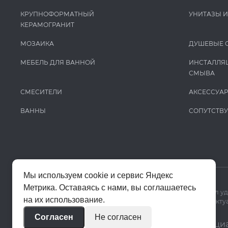
КРУПНОФОРМАТНЫЙ
УНИТАЗЫ 
КЕРАМОГРАНИТ
МОЗАИКА
ДУШЕВЫЕ 
МЕБЕЛЬ ДЛЯ ВАННОЙ
ИНСТАЛЛЯ
СМЫВА
СМЕСИТЕЛИ
АКСЕССУА
ВАННЫ
СОПУТСТВ
Мы используем cookie и сервис Яндекс
Метрика. Оставаясь с нами, вы соглашаетесь
Мы используем cookie и Яндекс Метрику, чтобы сайт работал у
на их использование.
Цены на сайте помогают ориентироваться в ассортименте. Актуа
Согласен
Не согласен
© 2020–2026 «Апекс»
Политика конфиденци