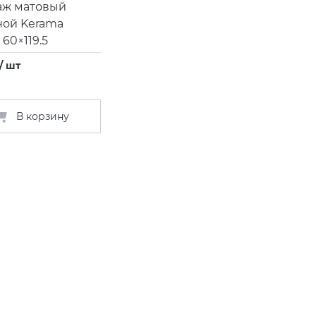
аж матовый
ной Kerama
 60×119.5
/ шт
В корзину