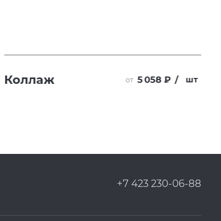
Коллаж
5 058 ₽
/
шт
от
+7 423 230-06-88