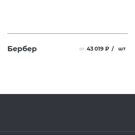
Бербер
43 019 ₽
/
шт
от