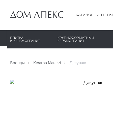
PERONDA
PERONDA
PORCELANOSA
REX XXL
КАТАЛОГ
ИНТЕРЬ
SANT’AGOSTINO
SAPIENSTONE
ГРАНИТЕЯ
XLIGHT XTONE URBATEK
ПЛИТКА
КРУПНОФОРМАТНЫЙ
И КЕРАМОГРАНИТ
КЕРАМОГРАНИТ
УРАЛЬСКИЙ ГРАНИТ
XXL Pamesa
Бренды
Kerama Marazzi
Декупаж