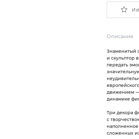
Из
Описание
Знаменитый ф
и скульптор 
передать эмо
значительную
неудивительн
европейского
движением — 
динамике фиг
Три декора ф
с творчеством
наполненное 
сложенных из