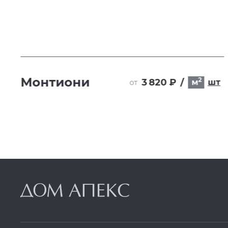
Монтиони
2
3 820 ₽
/
т
м
шт
от