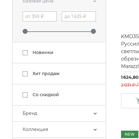
Базовая цена
KMD3S
Русси
светл
Новинки
обрез
Marazz
Хит продаж
1 624,80
2 031 ₽ 
Со скидкой
Бренд
Коллекция
NEW