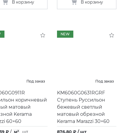
В корзину
В корзину
W
NEW
Под заказ
Под заказ
060G0911R
KM6060G0631RGRF
ильон коричневый
Ступень Руссильон
ный матовый
бежевый светлый
зной Kerama
матовый обрезной
zzi 60×60
Kerama Marazzi 30×60
,39 ₽
/
м²
шт
876,80 ₽ / шт