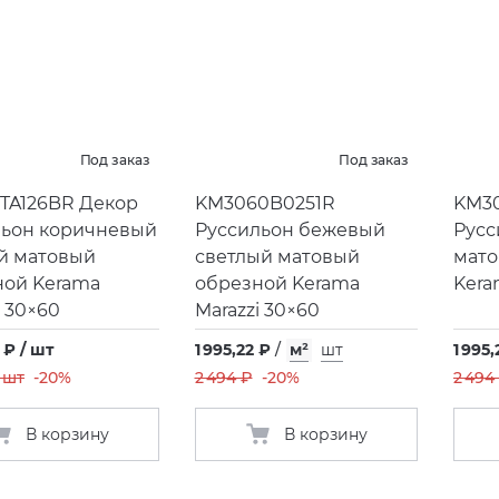
Под заказ
Под заказ
TA126BR Декор
KM3060B0251R
KM3
льон коричневый
Руссильон бежевый
Русс
й матовый
светлый матовый
мато
ной Kerama
обрезной Kerama
Kera
i 30×60
Marazzi 30×60
 ₽ / шт
1 995,22 ₽
/
м²
шт
1 995,
/ шт
-20%
2 494 ₽
-20%
2 494
В корзину
В корзину