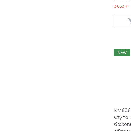
3 653 ₽
NEW
KM606
Ступен
бежев