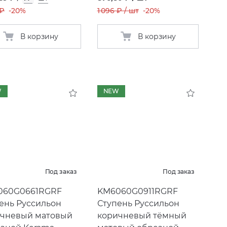
 ₽
-20%
1 096 ₽ / шт
-20%
В корзину
В корзину
W
NEW
Под заказ
Под заказ
060G0661RGRF
KM6060G0911RGRF
ень Руссильон
Ступень Руссильон
чневый матовый
коричневый тёмный