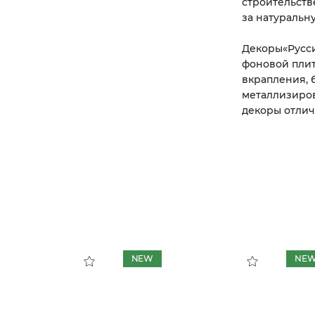
строительств
за натуральн
Декоры
«
Русс
фоновой плит
вкрапления, 
металлизиров
декоры отлич
NEW
NE