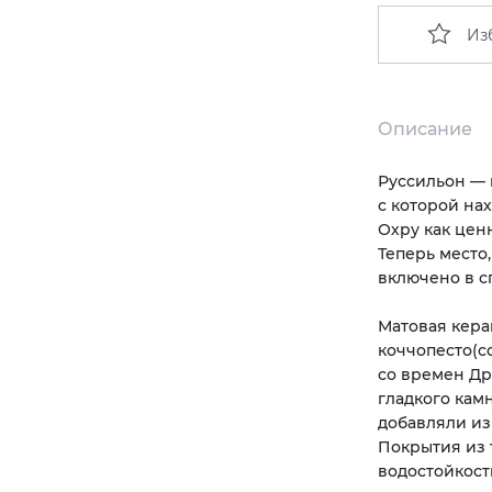
Из
Описание
Руссильон — 
с которой на
Охру как цен
Теперь место
включено в с
Матовая кера
коччопесто
(
c
со времен Др
гладкого кам
добавляли и
Покрытия из 
водостойкост