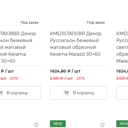
Под заказ
Под заказ
TA108BR Декор
KMD3STA110BR Декор
KMD3
льон бежевый
Руссильон бежевый
Русс
ый матовый
матовый обрезной
свет
ной Kerama
Kerama Marazzi 30×60
обре
i 30×60
Mara
 ₽ / шт
1 624,80 ₽ / шт
1 624
/ шт
-20%
2 031 ₽ / шт
-20%
2 031 
В корзину
В корзину
NEW
NE