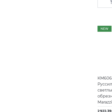
NEW
KM606
Русси
светл
обрез
Marazz
2 922,39