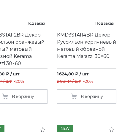
Под заказ
Под заказ
STA112BR Декор
KMD3STA114BR Декор
ильон оранжевый
Руссильон коричневый
лый матовый
матовый обрезной
зной Kerama
Kerama Marazzi 30×60
zzi 30×60
,80 ₽ / шт
1 624,80 ₽ / шт
₽ / шт
-20%
2 031 ₽ / шт
-20%
В корзину
В корзину
W
NEW