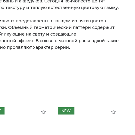
е бань и акведуков. Сегодня коччопесто ценят
ую текстуру и тёплую естественную цветовую гамму.
ильон» представлены в каждом из пяти цветов
ки. Объёмный геометрический паттерн содержит
бликующие на свету и создающие
анный эффект. В союзе с матовой раскладкой такие
но проявляют характер серии.
W
NEW