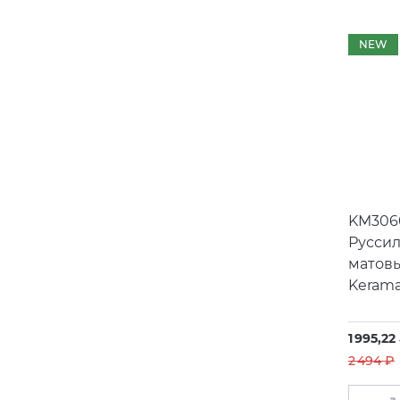
NEW
KM306
Русси
матов
Kerama
1 995,22
2 494 ₽