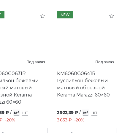
W
NEW
Под заказ
Под заказ
060G0631R
KM6060G0641R
ильон бежевый
Руссильон бежевый
лый матовый
матовый обрезной
зной Kerama
Kerama Marazzi 60×60
zzi 60×60
,39 ₽
/
м²
шт
2 922,39 ₽
/
м²
шт
 ₽
-20%
3 653 ₽
-20%