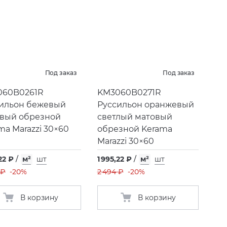
Под заказ
Под заказ
060B0261R
KM3060B0271R
ильон бежевый
Руссильон оранжевый
вый обрезной
светлый матовый
ma Marazzi 30×60
обрезной Kerama
Marazzi 30×60
22 ₽
/
м²
шт
1 995,22 ₽
/
м²
шт
 ₽
-20%
2 494 ₽
-20%
В корзину
В корзину