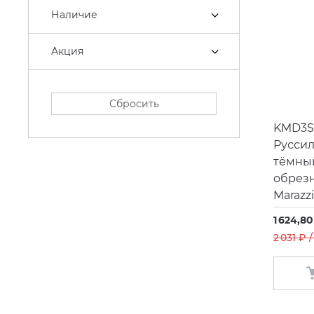
Наличие
Акция
Сбросить
KMD3S
Русси
тёмны
обрез
Marazz
1 624,80
2 031 ₽ 