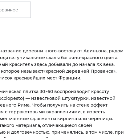
бранное
название деревни к юго-востоку от Авиньона, рядом
ходятся уникальные скалы багряно-красного цвета.
ный краситель здесь добывали до начала XX века.
, которое называют
«
красной деревней Прованса»,
писок красивейших мест Франции.
мическая плитка 30×60 воспроизводит красоту
occiopesto) — известковой штукатурки, известной
евнего Рима. Чтобы получить на стене эффект
ня с терракотовыми вкраплениями, в известь
змельчённые фрагменты кирпича или черепицы.
такого материала, отличающиеся своей
ью и долговечностью, применялись, в том числе, при