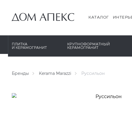
PERONDA
PERONDA
PORCELANOSA
REX XXL
КАТАЛОГ
ИНТЕРЬ
SANT’AGOSTINO
SAPIENSTONE
ГРАНИТЕЯ
XLIGHT XTONE URBATEK
ПЛИТКА
КРУПНОФОРМАТНЫЙ
И КЕРАМОГРАНИТ
КЕРАМОГРАНИТ
УРАЛЬСКИЙ ГРАНИТ
XXL Pamesa
Бренды
Kerama Marazzi
Руссильон