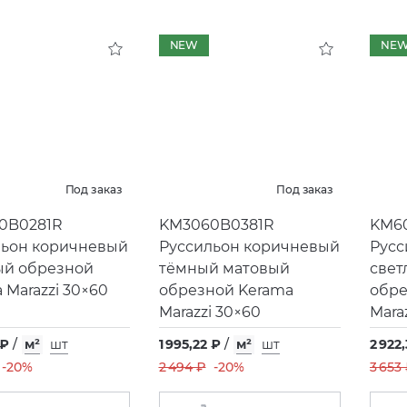
NEW
NE
Под заказ
Под заказ
0B0281R
KM3060B0381R
KM6
льон коричневый
Руссильон коричневый
Русс
ый обрезной
тёмный матовый
свет
 Marazzi 30×60
обрезной Kerama
обре
Marazzi 30×60
Mara
 ₽
/
м²
шт
1 995,22 ₽
/
м²
шт
2 922
-20%
2 494 ₽
-20%
3 653