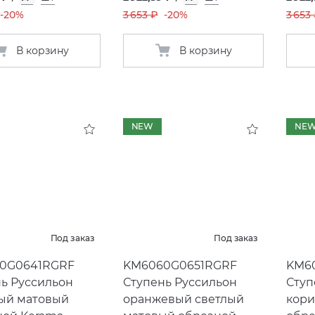
-20%
3 653 ₽
-20%
3 653
В корзину
В корзину
NEW
NE
Под заказ
Под заказ
0G0641RGRF
KM6060G0651RGRF
KM6
ь Руссильон
Ступень Руссильон
Ступ
ый матовый
оранжевый светлый
кори