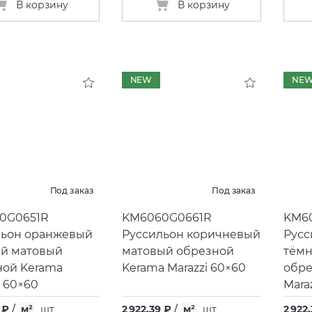
В корзину
В корзину
NEW
NE
Под заказ
Под заказ
0G0651R
KM6060G0661R
KM6
льон оранжевый
Руссильон коричневый
Русс
ый матовый
матовый обрезной
тём
ной Kerama
Kerama Marazzi 60×60
обре
i 60×60
Mara
 ₽
/
м²
шт
2 922,39 ₽
/
м²
шт
2 922